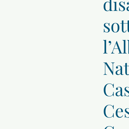
dis
sot
l’A
Nat
Ca
Ce