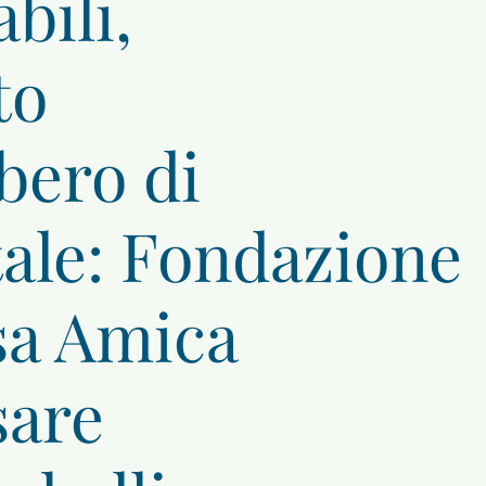
abili,
to
lbero di
ale:
Fondazione
sa Amica
sare