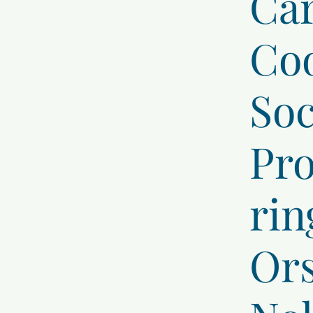
Car
Coo
Soc
Pro
rin
Ors