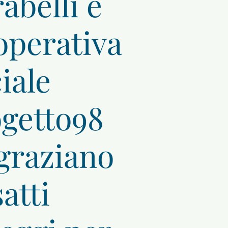
abelli e
perativa
iale
getto98
graziano
atti