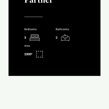
Bedrooms
Bathrooms
3
2
Area
2300²