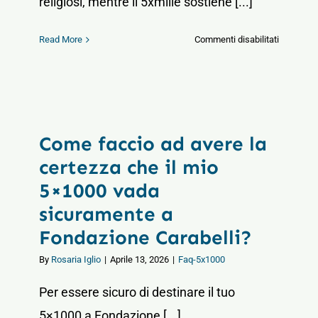
religiosi, mentre il 5xmille sostiene [...]
su
Read More
Commenti disabilitati
Sostienici
Che
differenz
News
c’è
tra
5×1000
Contatti
Come faccio ad avere la
e
8×1000?
certezza che il mio
5×1000 vada
sicuramente a
Fondazione Carabelli?
By
Rosaria Iglio
|
Aprile 13, 2026
|
Faq-5x1000
Per essere sicuro di destinare il tuo
5×1000 a Fondazione [...]