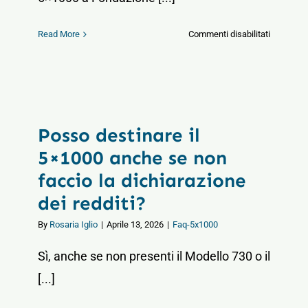
su
Read More
Commenti disabilitati
Come
faccio
ad
avere
la
Posso destinare il
certezza
che
5×1000 anche se non
il
faccio la dichiarazione
mio
dei redditi?
5×1000
vada
By
Rosaria Iglio
|
Aprile 13, 2026
|
Faq-5x1000
sicurame
a
Sì, anche se non presenti il Modello 730 o il
Fondazio
[...]
Carabelli?