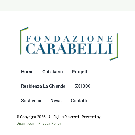
destinare
il
5×1000?
Home
Chi siamo
Progetti
Residenza La Ghianda
5X1000
Sostienici
News
Contatti
© Copyright 2026 | All Rights Reserved | Powered by
Dnami.com
|
Privacy Policy