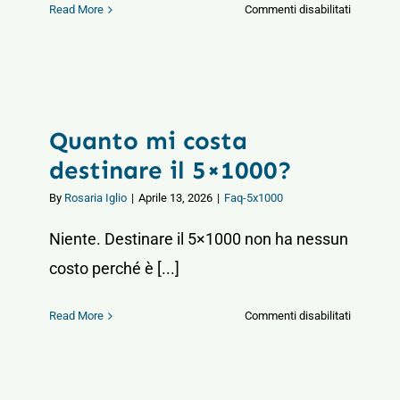
su
Read More
Commenti disabilitati
Posso
destinare
il
5×1000
anche
Quanto mi costa
se
non
destinare il 5×1000?
faccio
By
Rosaria Iglio
|
Aprile 13, 2026
|
Faq-5x1000
la
dichiaraz
Niente. Destinare il 5×1000 non ha nessun
dei
costo perché è [...]
redditi?
su
Read More
Commenti disabilitati
Quanto
mi
costa