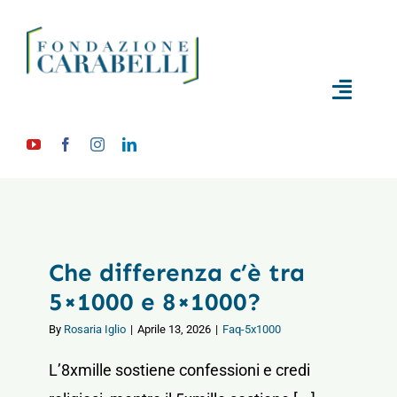
Skip
to
content
Toggle
Naviga
Home
Chi siamo
Che differenza c’è tra
Progetti
5×1000 e 8×1000?
By
Rosaria Iglio
|
Aprile 13, 2026
|
Faq-5x1000
Residenza La Ghianda
L’8xmille sostiene confessioni e credi
5X1000